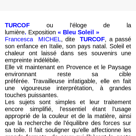
TURCOF
ou l’éloge de la
lumière
.
Exposition
« Bleu Soleil »
Francesca MICHEL
, dite
TURCOF
,
a passé
son enfance en Italie, son pays natal
.
Soleil et
chaleur ont laissé dans ses souvenirs
une
empreinte indélébile
.
Elle vit maintenant
en Provence
et le
P
aysage
environnant reste sa cible
préférée.
Travailleuse infatigable, e
lle en fait
une vigoureuse interprétation, à grandes
touches puissantes.
Les sujets sont simples
et
leur traitement
encore
simplifié, l’essentiel étant l’usage
approprié de la couleur et de la matière
, ainsi
que la recherche de l’équilibre des forces sur
sa toile
.
Il fait souligner qu’
e
lle affectionne les