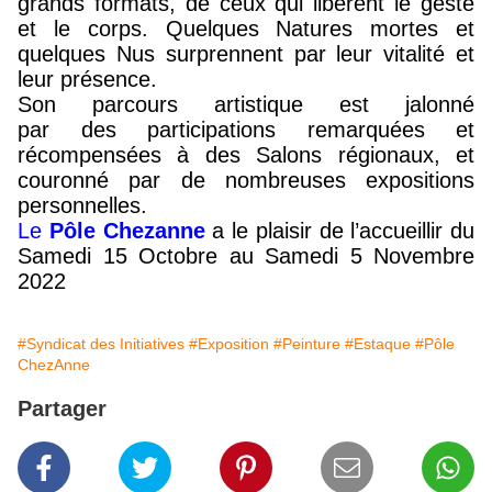
grands formats,
de
ceux qui libèrent le geste
et le corps.
Quelq
ues Natures mortes et
quelques N
us surprennent par leur vitalité et
leur présence.
Son parcours artistique est jalonné
par
de
s
participations remarquées
et
récompensées
à des S
alons
régionaux, et
couronné p
ar de nombreuses
expositions
personnelles.
Le
Pôle Chezanne
a le plaisir de l’accueillir du
Samedi 15 Octobre au Samedi 5 Novembre
2022
#Syndicat des Initiatives
#Exposition
#Peinture
#Estaque
#Pôle
ChezAnne
Partager