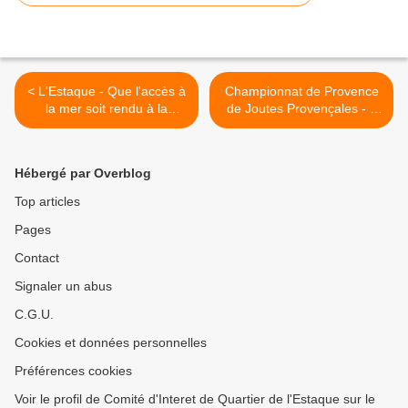
< L'Estaque - Que l'accès à
Championnat de Provence
la mer soit rendu à la
de Joutes Provençales - 5
population !
Aout 2018 - Estaque >
Hébergé par Overblog
Top articles
Pages
Contact
Signaler un abus
C.G.U.
Cookies et données personnelles
Préférences cookies
Voir le profil de Comité d'Interet de Quartier de l'Estaque sur le