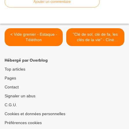
Ajouter un commentaire
< Vide grenier - Estaque -
"Clé de sol, clé de fa, les
Téléthon
clés de la vie" - Ciné
concert à l'Harmonie >
Hébergé par Overblog
Top articles
Pages
Contact
Signaler un abus
C.G.U.
Cookies et données personnelles
Préférences cookies