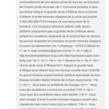
renouvellement de leur œuvre suivis de tous les accessoires
de l’ancien porte-monnaie.<br /> Il est ainsi possible a ceux
qui désire intégrer la grande secte d’Afrique dans le besoin
d’obtenir le porte-monnaie magique de la secte qui produit
3.000.000.000 FCFA chaque 24 sauf deux jours de la
semaine. Les nouveaux désirants obtenir cette œuvre
délibéré uniquement pas la grande secte d’Afrique devra
remplir les conditions exigeante de la secte et être en mesure
de pouvoir respecter les principes du porte-monnaie magique
et suivre les démarches.<br /> whatsapp: +229 67238433<br
/> <br /> mail: sectediva@gmail.com<br /> <br /> http:///
http://sectedivadafrique blog.com/ http://pacteavecsatan.over-
blog.com <br /> <br /> <br /> <br /> Bonjour<br /> <br /> <br />
Grand secte noire d’Afrique<br /> Intégré la grande loge
d’Afrique pour obtenir tous vos travaux occulte sous l’autorité
du grand médium voyant medium spiritual spécialiste de tous
travaux occultes Maitre Antonio de la franc maçonnerie. !<br
/> <br /> - Vous avez un problème de mariage.<br /> - Vous
avez des problèmes a concevoir un enfant ?<br /> <br /> -
Vous avez des problèmes dans votre famille ?<br /> .Vous
avez essayé d’avoir le porte-monnaie magique auprès des
marabouts mais vous n’avez pas pu obtenir. ?<br /> .Vous