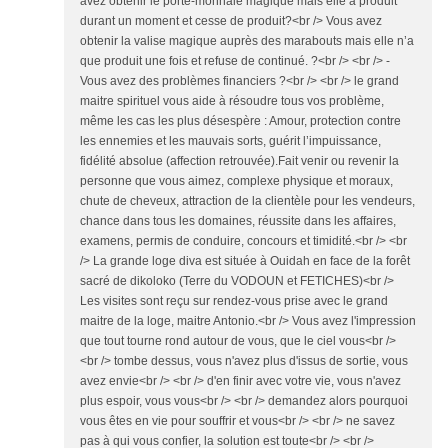
avez obtenir le porte-monnaie magique mais elle a produit
durant un moment et cesse de produit?<br /> Vous avez
obtenir la valise magique auprès des marabouts mais elle n’a
que produit une fois et refuse de continué. ?<br /> <br /> -
Vous avez des problèmes financiers ?<br /> <br /> le grand
maitre spirituel vous aide à résoudre tous vos problème,
même les cas les plus désespère : Amour, protection contre
les ennemies et les mauvais sorts, guérit l’impuissance,
fidélité absolue (affection retrouvée).Fait venir ou revenir la
personne que vous aimez, complexe physique et moraux,
chute de cheveux, attraction de la clientèle pour les vendeurs,
chance dans tous les domaines, réussite dans les affaires,
examens, permis de conduire, concours et timidité.<br /> <br
/> La grande loge diva est située à Ouidah en face de la forêt
sacré de dikoloko (Terre du VODOUN et FETICHES)<br />
Les visites sont reçu sur rendez-vous prise avec le grand
maitre de la loge, maitre Antonio.<br /> Vous avez l'impression
que tout tourne rond autour de vous, que le ciel vous<br />
<br /> tombe dessus, vous n'avez plus d'issus de sortie, vous
avez envie<br /> <br /> d'en finir avec votre vie, vous n'avez
plus espoir, vous vous<br /> <br /> demandez alors pourquoi
vous êtes en vie pour souffrir et vous<br /> <br /> ne savez
pas à qui vous confier, la solution est toute<br /> <br />