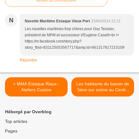
Ajouter un commentaire
N
Navette Maritime Estaque Vieux Port
25/04/2014 22:11
Les navettes maritimes trop chères pour Guy Teissier,
président de MPM et successeur d'Eugène Caselli<br />
https://m.facebook.com/story.php?
story_fbid=831125053567717&amp;id=661317817215109
Répondre
< MMA Estaque Riaux -
Les habitants du bassin de
Ateliers Cuisine
Séon sur scène au Centre
Social >
Hébergé par Overblog
Top articles
Pages